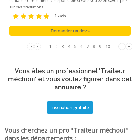
contacter directement le responsable si vous voulez en savoir plus
sur ses prestations.
1 avis
1
2
3
4
5
6
7
8
9
10
Vous êtes un professionnel 'Traiteur
méchoui' et vous voulez figurer dans cet
annuaire ?
Vous cherchez un pro "Traiteur méchoui"
dans les départements :