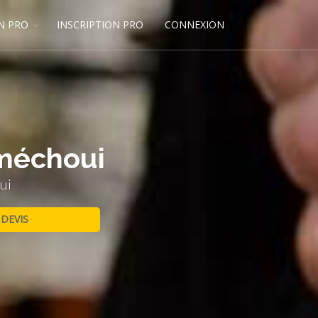
N PRO
INSCRIPTION PRO
CONNEXION
 méchoui
ui