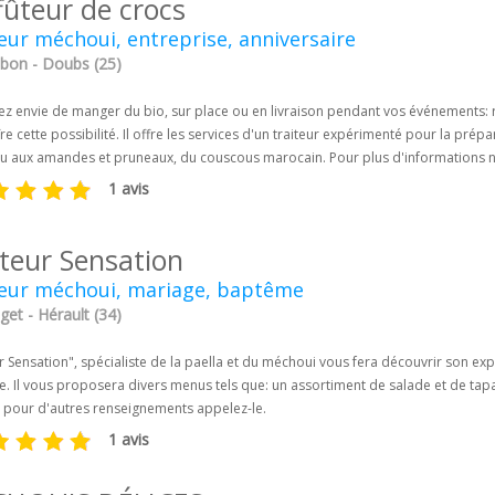
fûteur de crocs
eur méchoui, entreprise, anniversaire
bon - Doubs (25)
z envie de manger du bio, sur place ou en livraison pendant vos événements: re
re cette possibilité. Il offre les services d'un traiteur expérimenté pour la pré
u aux amandes et pruneaux, du couscous marocain. Pour plus d'informations n'h
1 avis
iteur Sensation
teur méchoui, mariage, baptême
et - Hérault (34)
r Sensation", spécialiste de la paella et du méchoui vous fera découvrir son exp
. Il vous proposera divers menus tels que: un assortiment de salade et de tapa
, pour d'autres renseignements appelez-le.
1 avis