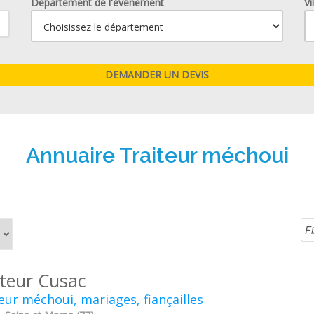
Département de l'événement
Vi
Annuaire Traiteur méchoui
iteur Cusac
eur méchoui, mariages, fiançailles