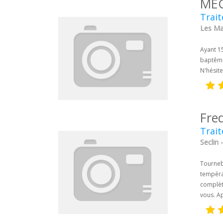
MÉC
Trai
Les Mat
Ayant 1
baptême.
N'hésit
Fre
Trait
Seclin 
Tourneb
températ
complèt
vous. A