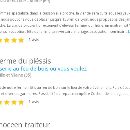
-la-Demi-Lune - Rhône (69)
mes spécialiste dans la cuisson à la broche, la viande sera cuite sous les ye
s. nous pouvons nous déplacer jusqu’à 150 km de Lyon. nous proposons des ja
oche. La viande provient directement d’éleveur fermier du rhône, un maître mo
ts : réception, fête de famille, anniversaire, mariage, association, séminair...
L
1 avis
ferme du pléssis
serie au feu de bois ou vous voulez
lle et Vilaine (35)
de notre ferme, rôtis au feu de bois sur le lieu de votre événement. Puis déco
 et diverses garnitures. Possibilité de repas champêtre Cochon de lait, agneau, 
1 avis
hoceen traiteur