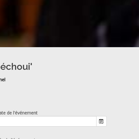
méchoui'
nel
ate de l'événement