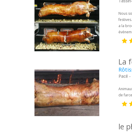
Tassin
Nous som
festive
a la br
événemen
La 
Rôtis
Pacé - I
Animaux 
de farce
le p