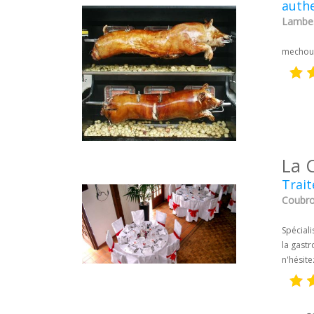
auth
Lambes
mechoui
La 
Trait
Coubron
Spéciali
la gastr
n'hésite