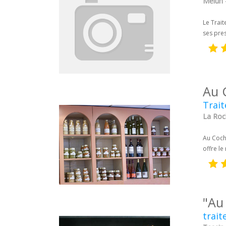
Melun 
Le Trait
ses pres
Au 
Trai
La Roc
Au Coch
offre le
"Au
trait