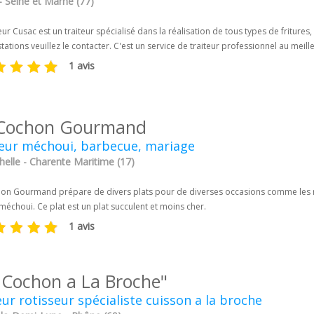
- Seine et Marne (77)
eur Cusac est un traiteur spécialisé dans la réalisation de tous types de friture
tations veuillez le contacter. C'est un service de traiteur professionnel au meille
1 avis
Cochon Gourmand
teur méchoui, barbecue, mariage
helle - Charente Maritime (17)
on Gourmand prépare de divers plats pour de diverses occasions comme les mar
 méchoui. Ce plat est un plat succulent et moins cher.
1 avis
 Cochon a La Broche"
eur rotisseur spécialiste cuisson a la broche