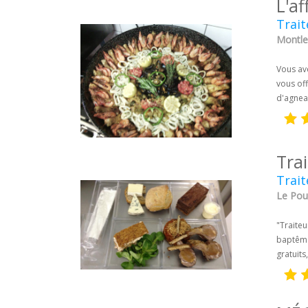
L'af
Trait
Montle
Vous ave
vous off
d'agnea
Tra
Trai
Le Poug
"Traiteu
baptême
gratuits