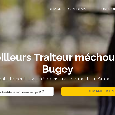
DEMANDER UN DEVIS
TROUVER U
illeurs Traiteur mécho
Bugey
atuitement jusqu'à 5 devis Traiteur méchoui Ambér