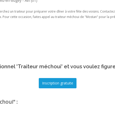
eu-en-Bugey - Ain (01)
rchez un traiteur pour préparer votre dîner à votre fête des voisins. Contactez
x. Pour cette occasion, faites appel au traiteur méchoui de "Mostan" pour la p
onnel 'Traiteur méchoui' et vous voulez figur
choui" :