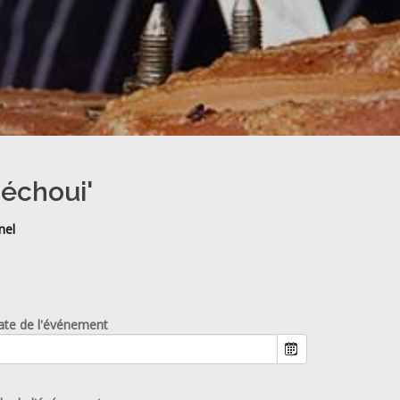
méchoui'
nel
ate de l'événement