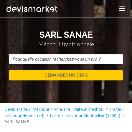
SARL SANAE
Méchoui traditionnele
Devis Traiteur méchoui
>
Annuaire Traiteur méchoui
>
Traiteur
méchoui Hérault (34)
>
Traiteur méchoui Montpellier (34000)
>
SARL SANAE