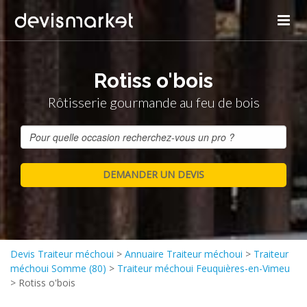
Rotiss o'bois
Rôtisserie gourmande au feu de bois
Devis Traiteur méchoui
>
Annuaire Traiteur méchoui
>
Traiteur
méchoui Somme (80)
>
Traiteur méchoui Feuquières-en-Vimeu
>
Rotiss o'bois