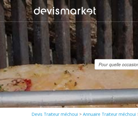
Devis Traiteur méchoui
>
Annuaire Traiteur méchoui