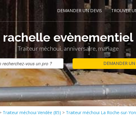
DEMANDER UN DEVIS
TROUVER U
rachelle evènementiel
Traiteur méchoui, anniversaire, mariage
>
Traiteur méchoui Vendée (85)
>
Traiteur méchoui La Roche-sur-Yo