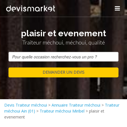
plaisir et evenement
Traiteur méchoui, méchoui, qualité
Devis Traiteur méchoui
>
Annuaire Traiteur méchoui
>
Traiteur
méchoui Ain (01)
>
Traiteur méchoui Miribel
>
plaisir et
evenement