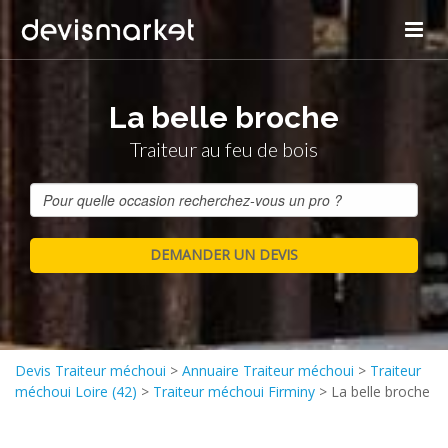
La belle broche
Traiteur au feu de bois
Devis Traiteur méchoui
>
Annuaire Traiteur méchoui
>
Traiteur
méchoui Loire (42)
>
Traiteur méchoui Firminy
>
La belle broche