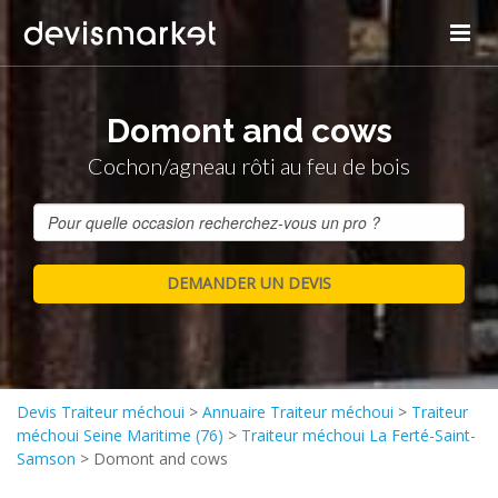
Domont and cows
Cochon/agneau rôti au feu de bois
Devis Traiteur méchoui
>
Annuaire Traiteur méchoui
>
Traiteur
méchoui Seine Maritime (76)
>
Traiteur méchoui La Ferté-Saint-
Samson
>
Domont and cows